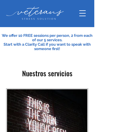
We offer 10 FREE sessions per person, 2 from each
of our 5 services.
Start with a Clarity Call if you want to speak with
someone
first!
Nuestros servicios